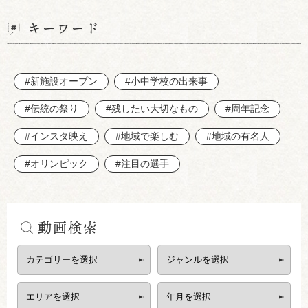
キーワード
#新施設オープン
#小中学校の出来事
#伝統の祭り
#残したい大切なもの
#周年記念
#インスタ映え
#地域で楽しむ
#地域の有名人
#オリンピック
#注目の選手
動画検索