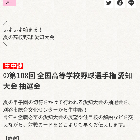
注目
／
いよいよ始まる！
夏の高校野球 愛知大会
＼
生中継
⚾第108回 全国高等学校野球選手権 愛知
大会 抽選会
夏の甲子園の切符をかけて行われる愛知大会の抽選会を、
刈谷市総合文化センターから生中継！
今年も激戦必至の愛知大会の展望や注目校の解説などを交
えながら、対戦カードをどこよりも早くお伝えします。
【放送】