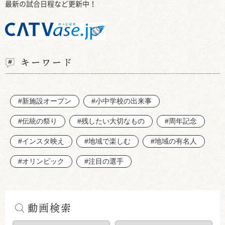
最新の試合日程など更新中！
キーワード
#新施設オープン
#小中学校の出来事
#伝統の祭り
#残したい大切なもの
#周年記念
#インスタ映え
#地域で楽しむ
#地域の有名人
#オリンピック
#注目の選手
動画検索