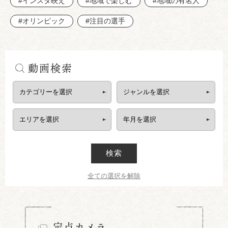
#インスタ映え
#地域で楽しむ
#地域の有名人
#オリンピック
#注目の選手
動画検索
検索
全ての選択を解除
定点カメラ