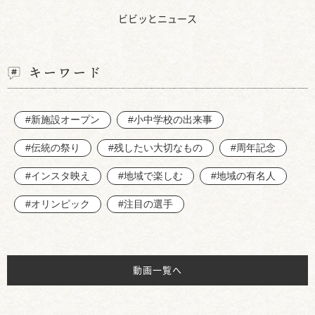
ビビッとニュース
キーワード
#新施設オープン
#小中学校の出来事
#伝統の祭り
#残したい大切なもの
#周年記念
#インスタ映え
#地域で楽しむ
#地域の有名人
#オリンピック
#注目の選手
動画一覧へ