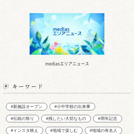
mediasエリアニュース
キーワード
#新施設オープン
#小中学校の出来事
#伝統の祭り
#残したい大切なもの
#周年記念
#インスタ映え
#地域で楽しむ
#地域の有名人