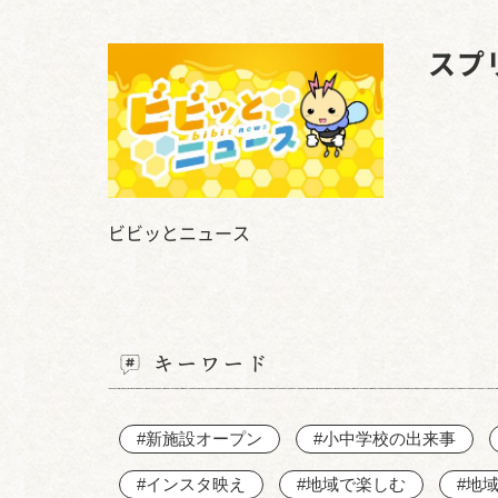
スプ
ビビッとニュース
キーワード
#新施設オープン
#小中学校の出来事
#インスタ映え
#地域で楽しむ
#地