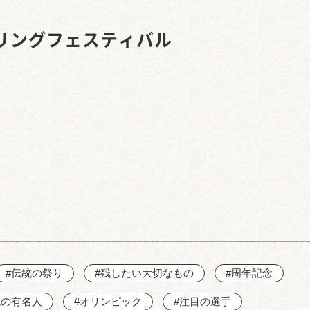
西知多産業道路 大田
リングフェスティバル
#伝統の祭り
#残したい大切なもの
#周年記念
域の有名人
#オリンピック
#注目の選手