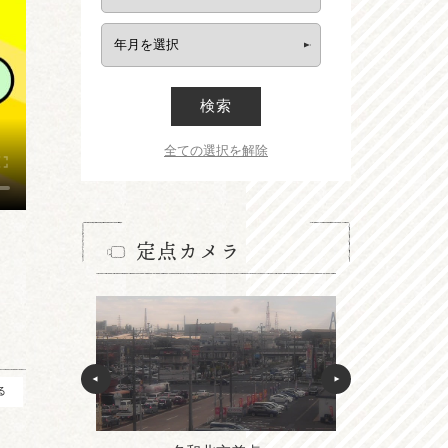
検索
全ての選択を解除
定点カメラ
る