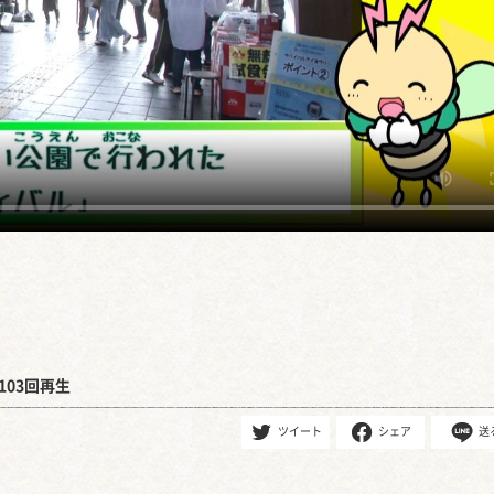
103回再生
ツイート
シェア
送