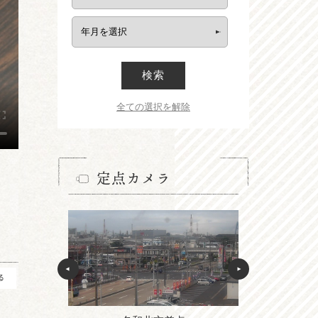
検索
全ての選択を解除
定点カメラ
る