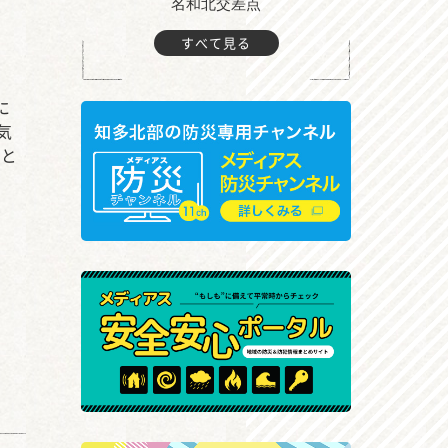
町付近
名和北交差点
すべて見る
に
気
」と