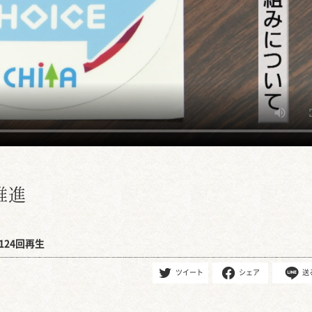
推進
124回再生
ツイート
シェア
送