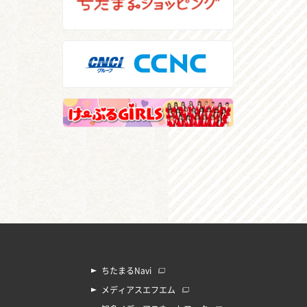
ちたまるNavi
メディアスエフエム