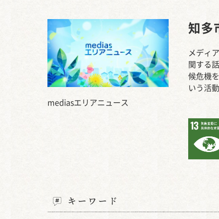
知多市
メディ
関する話
候危機
いう活
mediasエリアニュース
キーワード