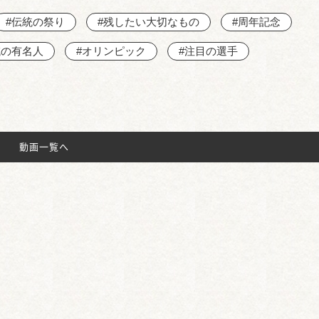
#伝統の祭り
#残したい大切なもの
#周年記念
域の有名人
#オリンピック
#注目の選手
動画一覧へ