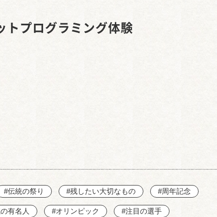
西知多産業道路 大田
ットプログラミング体験
#伝統の祭り
#残したい大切なもの
#周年記念
域の有名人
#オリンピック
#注目の選手