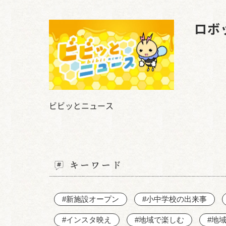
ロボ
ビビッとニュース
キーワード
#新施設オープン
#小中学校の出来事
#インスタ映え
#地域で楽しむ
#地