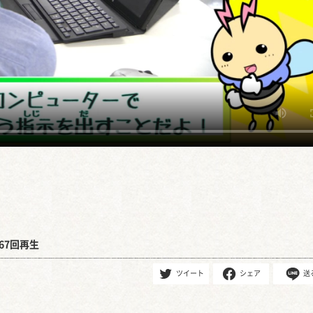
67回再生
ツイート
シェア
送