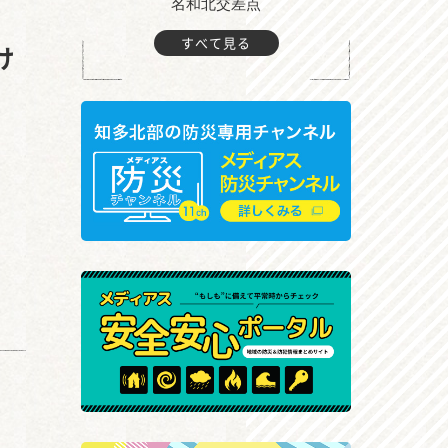
町付近
名和北交差点
すべて見る
け