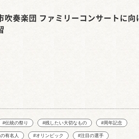
西知多産業道路 大田
市吹奏楽団 ファミリーコンサートに向
習
#伝統の祭り
#残したい大切なもの
#周年記念
域の有名人
#オリンピック
#注目の選手