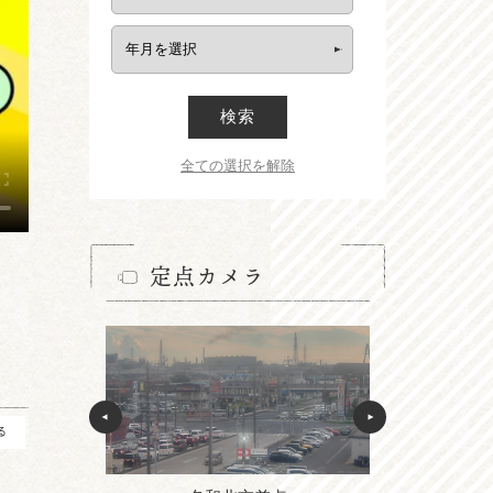
検索
全ての選択を解除
定点カメラ
る