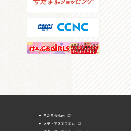
ちたまるNavi
メディアスエフエム