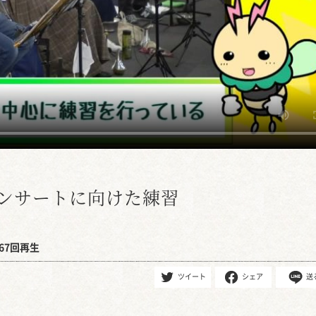
コンサートに向けた練習
67回再生
ツイート
シェア
送