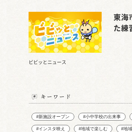
東海
た練
ビビッとニュース
キーワード
#新施設オープン
#小中学校の出来事
#インスタ映え
#地域で楽しむ
#地