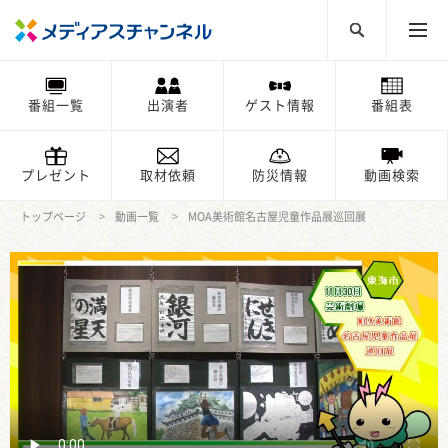
番組一覧
出演者
ゲスト情報
番組表
プレゼント
取材依頼
防災情報
動画検索
トップページ
動画一覧
MOA美術館名古屋児童作品展巡回展