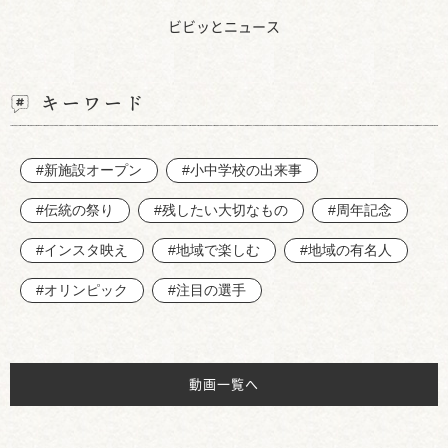
ビビッとニュース
キーワード
#新施設オープン
#小中学校の出来事
#伝統の祭り
#残したい大切なもの
#周年記念
#インスタ映え
#地域で楽しむ
#地域の有名人
#オリンピック
#注目の選手
動画一覧へ