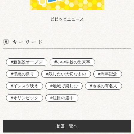
ビビッとニュース
キーワード
#新施設オープン
#小中学校の出来事
#伝統の祭り
#残したい大切なもの
#周年記念
#インスタ映え
#地域で楽しむ
#地域の有名人
#オリンピック
#注目の選手
動画一覧へ