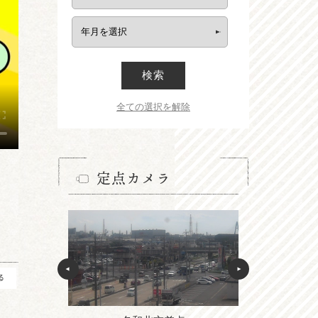
検索
全ての選択を解除
定点カメラ
る