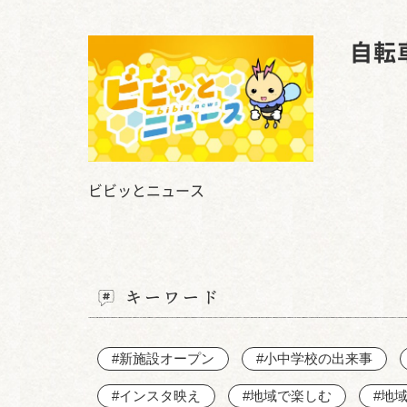
自転
ビビッとニュース
キーワード
#新施設オープン
#小中学校の出来事
#インスタ映え
#地域で楽しむ
#地