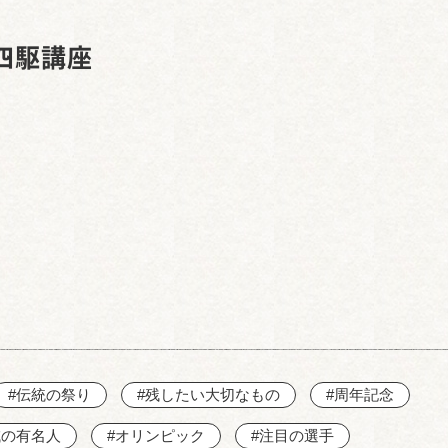
西知多産業道路 大田
四駆講座
#伝統の祭り
#残したい大切なもの
#周年記念
域の有名人
#オリンピック
#注目の選手