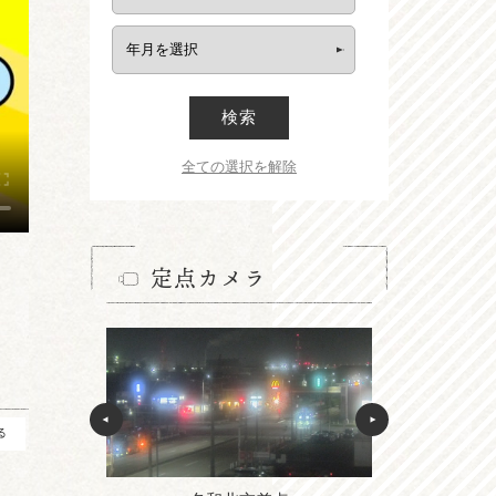
検索
全ての選択を解除
定点カメラ
る