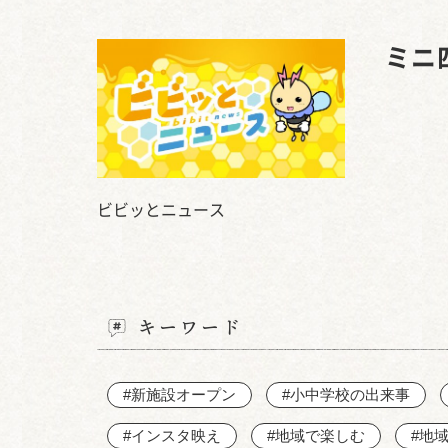
ミニ
ビビッとニュース
キーワード
#新施設オープン
#小中学校の出来事
#インスタ映え
#地域で楽しむ
#地