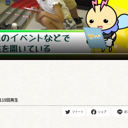
119回再生
ツイート
シェア
送