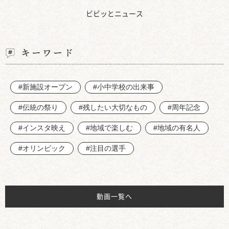
ビビッとニュース
キーワード
#新施設オープン
#小中学校の出来事
#伝統の祭り
#残したい大切なもの
#周年記念
#インスタ映え
#地域で楽しむ
#地域の有名人
#オリンピック
#注目の選手
動画一覧へ