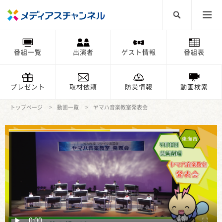
番組一覧
出演者
ゲスト情報
番組表
プレゼント
取材依頼
防災情報
動画検索
トップページ
動画一覧
ヤマハ音楽教室発表会