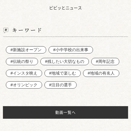
ビビッとニュース
キーワード
#新施設オープン
#小中学校の出来事
#伝統の祭り
#残したい大切なもの
#周年記念
#インスタ映え
#地域で楽しむ
#地域の有名人
#オリンピック
#注目の選手
動画一覧へ