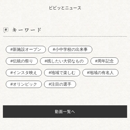
ビビッとニュース
キーワード
#新施設オープン
#小中学校の出来事
#伝統の祭り
#残したい大切なもの
#周年記念
#インスタ映え
#地域で楽しむ
#地域の有名人
#オリンピック
#注目の選手
動画一覧へ