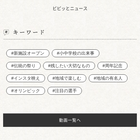
ビビッとニュース
キーワード
#新施設オープン
#小中学校の出来事
#伝統の祭り
#残したい大切なもの
#周年記念
#インスタ映え
#地域で楽しむ
#地域の有名人
#オリンピック
#注目の選手
動画一覧へ