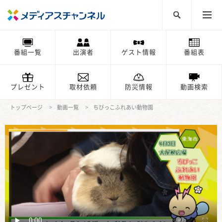
番組一覧
出演者
ゲスト情報
番組表
プレゼント
取材依頼
防災情報
動画検索
トップページ
動画一覧
ちびっこふれあい動物園