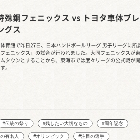
西知多産業道路 大田
特殊鋼フェニックス vs トヨタ車体ブ
ングス
体育館で昨日27日、日本ハンドボールリーグ 男子リーグに所
同フェニックス」の試合が行われました。大同フェニックスが
ームタウンとすることから、東海市では度々リーグの公式戦が
ます。
#伝統の祭り
#残したい大切なもの
#周年記念
域の有名人
#オリンピック
#注目の選手