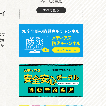
町付近
名和北交差点
すべて見る
レイ
属す
東海
開か