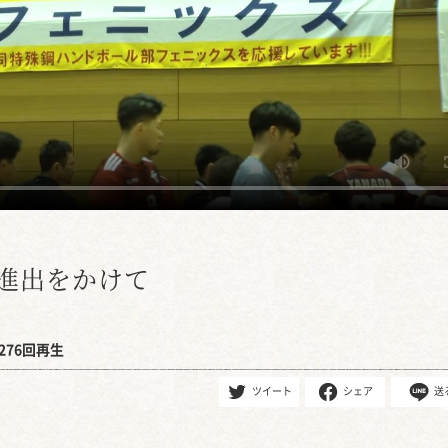
進出をかけて
276回再生
ツイート
シェア
送