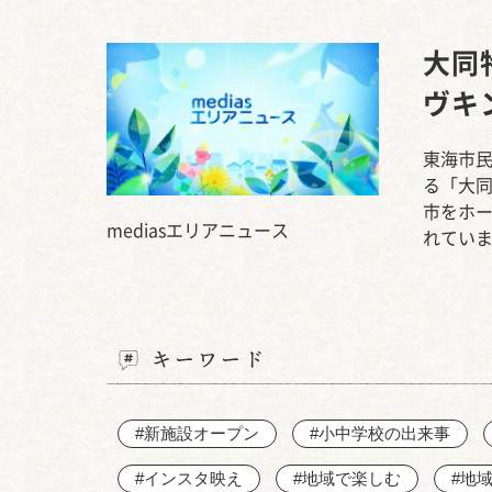
大同
ヴキ
東海市民
る「大
市をホ
mediasエリアニュース
れてい
キーワード
#新施設オープン
#小中学校の出来事
#インスタ映え
#地域で楽しむ
#地