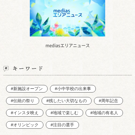
mediasエリアニュース
キーワード
#新施設オープン
#小中学校の出来事
#伝統の祭り
#残したい大切なもの
#周年記念
#インスタ映え
#地域で楽しむ
#地域の有名人
#オリンピック
#注目の選手