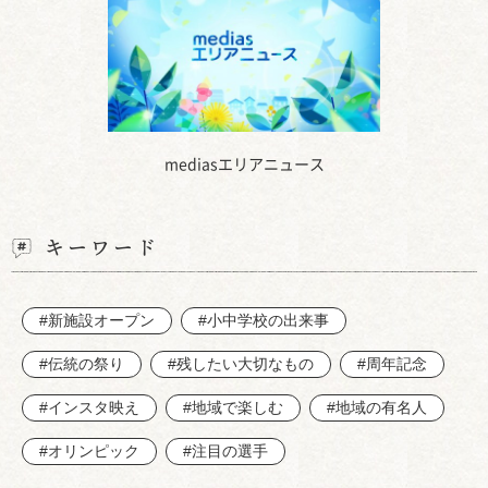
mediasエリアニュース
キーワード
#新施設オープン
#小中学校の出来事
#伝統の祭り
#残したい大切なもの
#周年記念
#インスタ映え
#地域で楽しむ
#地域の有名人
#オリンピック
#注目の選手