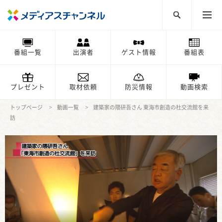
番組一覧
出演者
ゲスト情報
番組表
プレゼント
取材依頼
防災情報
動画検索
トップページ
動画一覧
建築家の隈研吾さん 東海市創造の杜交流館を来
訪