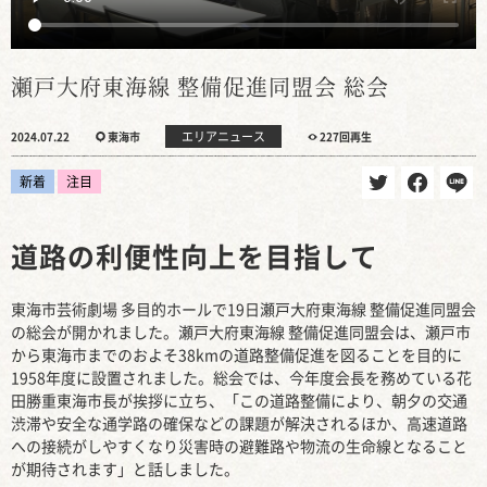
瀬戸大府東海線 整備促進同盟会 総会
エリアニュース
2024.07.22
東海市
227回再生
新着
注目
道路の利便性向上を目指して
東海市芸術劇場 多目的ホールで19日瀬戸大府東海線 整備促進同盟会
の総会が開かれました。瀬戸大府東海線 整備促進同盟会は、瀬戸市
から東海市までのおよそ38kmの道路整備促進を図ることを目的に
1958年度に設置されました。総会では、今年度会長を務めている花
田勝重東海市長が挨拶に立ち、「この道路整備により、朝夕の交通
渋滞や安全な通学路の確保などの課題が解決されるほか、高速道路
への接続がしやすくなり災害時の避難路や物流の生命線となること
が期待されます」と話しました。