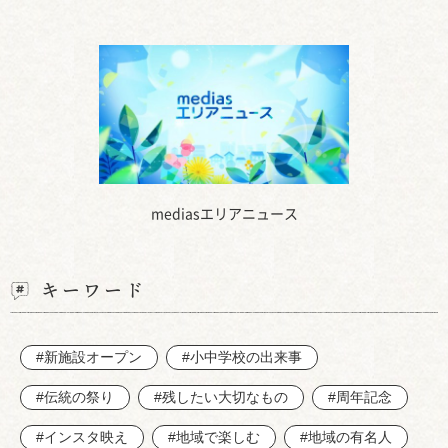
mediasエリアニュース
キーワード
#新施設オープン
#小中学校の出来事
#伝統の祭り
#残したい大切なもの
#周年記念
#インスタ映え
#地域で楽しむ
#地域の有名人