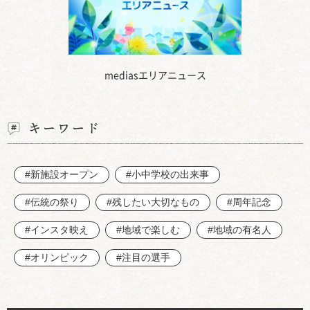
mediasエリアニュース
キーワード
#新施設オープン
#小中学校の出来事
#伝統の祭り
#残したい大切なもの
#周年記念
#インスタ映え
#地域で楽しむ
#地域の有名人
#オリンピック
#注目の選手