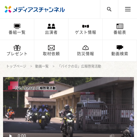
番組一覧
出演者
ゲスト情報
番組表
プレゼント
取材依頼
防災情報
動画検索
トップページ
動画一覧
「バイクの日」広報啓発活動