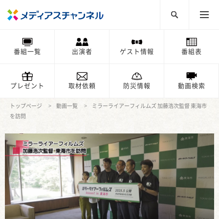
番組一覧
出演者
ゲスト情報
番組表
プレゼント
取材依頼
防災情報
動画検索
トップページ
動画一覧
ミラーライアーフィルムズ 加藤浩次監督 東海市
を訪問