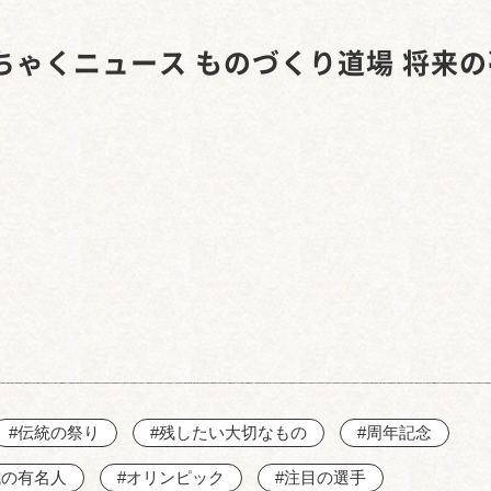
西知多産業道路 大田
ちゃくニュース ものづくり道場 将来の
#伝統の祭り
#残したい大切なもの
#周年記念
域の有名人
#オリンピック
#注目の選手