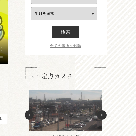
検索
全ての選択を解除
定点カメラ
る