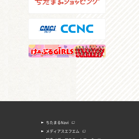
ちたまるNavi
メディアスエフエム