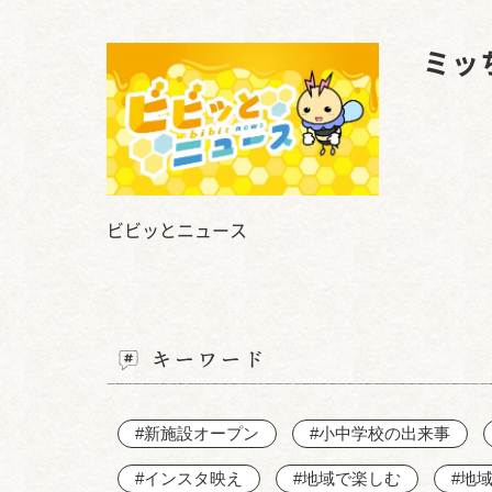
ミッ
ビビッとニュース
キーワード
#新施設オープン
#小中学校の出来事
#インスタ映え
#地域で楽しむ
#地