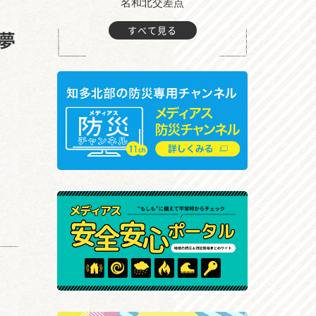
町付近
名和北交差点
すべて見る
夢