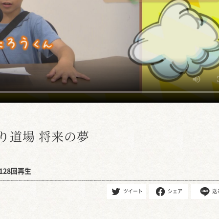
り道場 将来の夢
128回再生
ツイート
シェア
送