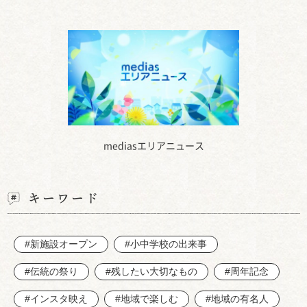
mediasエリアニュース
キーワード
#新施設オープン
#小中学校の出来事
#伝統の祭り
#残したい大切なもの
#周年記念
#インスタ映え
#地域で楽しむ
#地域の有名人