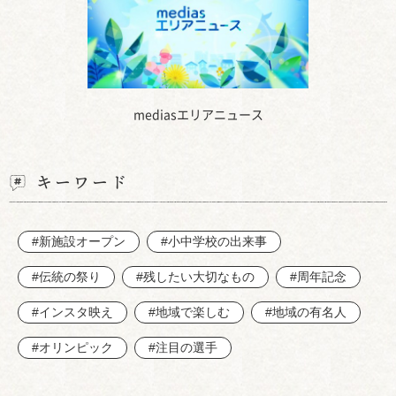
mediasエリアニュース
キーワード
#新施設オープン
#小中学校の出来事
#伝統の祭り
#残したい大切なもの
#周年記念
#インスタ映え
#地域で楽しむ
#地域の有名人
#オリンピック
#注目の選手