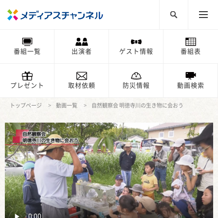
番組一覧
出演者
ゲスト情報
番組表
プレゼント
取材依頼
防災情報
動画検索
トップページ
動画一覧
自然観察会 明徳寺川の生き物に会おう