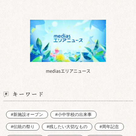
mediasエリアニュース
キーワード
#新施設オープン
#小中学校の出来事
#伝統の祭り
#残したい大切なもの
#周年記念