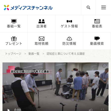
番組一覧
出演者
ゲスト情報
番組表
プレゼント
取材依頼
防災情報
動画検索
トップページ
動画一覧
認知症と車について考える講座