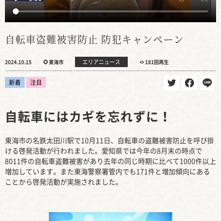
自転車盗難被害防止 防犯キャンペーン
エリアニュース
2024.10.15
東海市
181回再生
新着
注目
自転車にはカギを忘れずに！
東海市の名鉄太田川駅で10月11日、自転車の盗難被害防止を呼び掛
ける啓発活動が行われました。愛知県では今年の8月末の時点で
8011件の自転車盗難被害があり去年の同じ時期に比べて1000件以上
増加しています。また東海警察署管内でも171件と増加傾向にある
ことから啓発活動が実施されました。