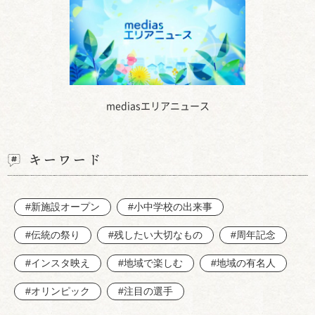
mediasエリアニュース
キーワード
#新施設オープン
#小中学校の出来事
#伝統の祭り
#残したい大切なもの
#周年記念
#インスタ映え
#地域で楽しむ
#地域の有名人
#オリンピック
#注目の選手