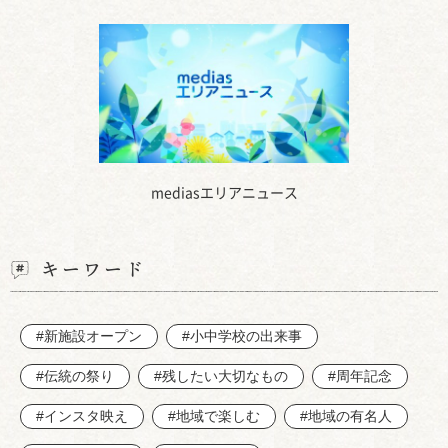
mediasエリアニュース
キーワード
#新施設オープン
#小中学校の出来事
#伝統の祭り
#残したい大切なもの
#周年記念
#インスタ映え
#地域で楽しむ
#地域の有名人