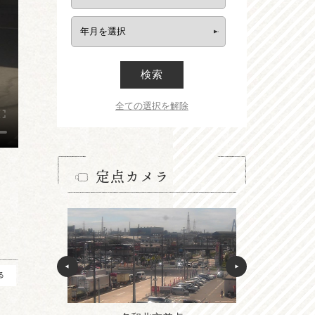
検索
全ての選択を解除
定点カメラ
る