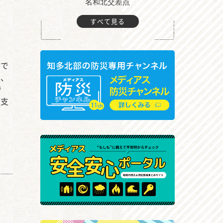
町付近
名和北交差点
すべて見る
有
内で
し、
で
る支