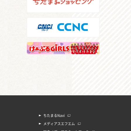
ちたまるNavi
メディアスエフエム