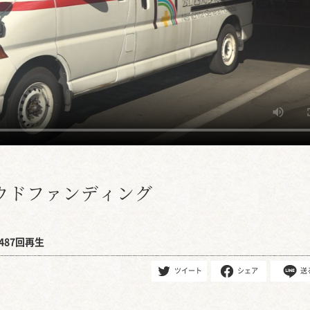
ウドファンディング
487回再生
ツイート
シェア
送