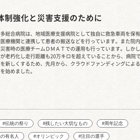
西知多産業道路 大田
体制強化と災害支援のために
知多総合病院は、地域医療支援病院として独自に救急車両を保
の医療機関と連携して患者の搬送などを行っています。また院
る災害時の医療チームＤＭＡＴでの運用も行っています。しか
が老朽化し走行距離も20万キロを超えていることから、病院
両を新しくするため、先月から、クラウドファンディングによ
集を始めました。
#伝統の祭り
#残したい大切なもの
#周年記念
域の有名人
#オリンピック
#注目の選手