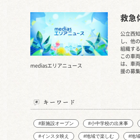
救急
公立西
し、他
組織す
この車両
は、車
mediasエリアニュース
援の募
キーワード
#新施設オープン
#小中学校の出来事
#インスタ映え
#地域で楽しむ
#地