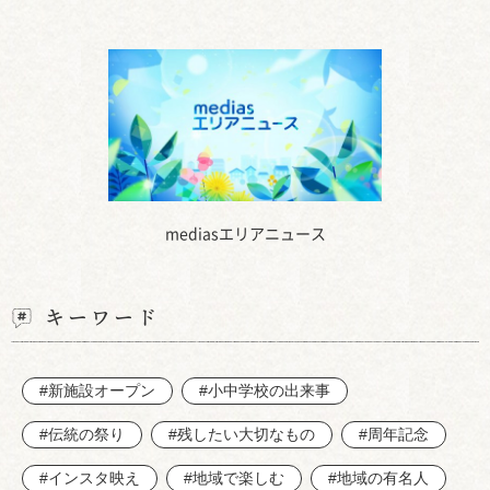
mediasエリアニュース
キーワード
#新施設オープン
#小中学校の出来事
#伝統の祭り
#残したい大切なもの
#周年記念
#インスタ映え
#地域で楽しむ
#地域の有名人