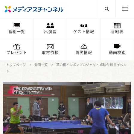
番組一覧
出演者
ゲスト情報
番組表
プレゼント
取材依頼
防災情報
動画検索
トップページ
動画一覧
草の根ピンポンプロジェクト 卓球台 贈呈イベン
ト