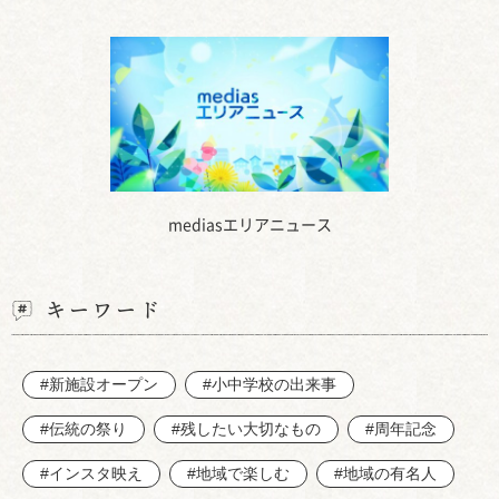
mediasエリアニュース
キーワード
#新施設オープン
#小中学校の出来事
#伝統の祭り
#残したい大切なもの
#周年記念
#インスタ映え
#地域で楽しむ
#地域の有名人