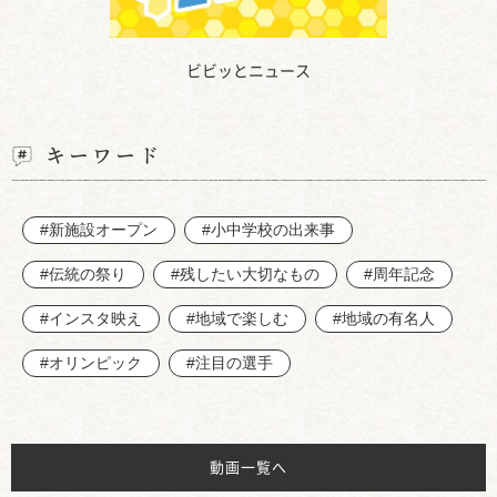
ビビッとニュース
キーワード
#新施設オープン
#小中学校の出来事
#伝統の祭り
#残したい大切なもの
#周年記念
#インスタ映え
#地域で楽しむ
#地域の有名人
#オリンピック
#注目の選手
動画一覧へ