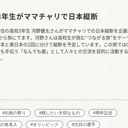
西知多産業道路 大田
3年生がママチャリで日本縦断
住の高校3年生 河野健太さんがママチャリでの日本縦断を企画
から旅にでます。河野さんは高校生が挑む“つながる旅”をテー
本と東日本の2回に分けて縦断を予定しています。この旅では
でも手伝う「なんでも屋」として人々との交流を目的に活動す
す。
#伝統の祭り
#残したい大切なもの
#周年記念
域の有名人
#オリンピック
#注目の選手