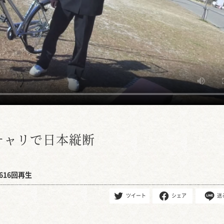
チャリで日本縦断
616回再生
ツイート
シェア
送