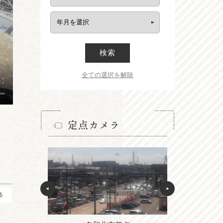
検索
全ての選択を解除
定点カメラ
る