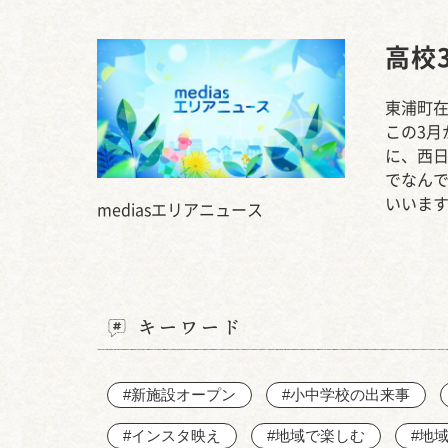
高校
東浦町在
この3月
に、西日
でなん
いいま
mediasエリアニュース
キーワード
#新施設オープン
#小中学校の出来事
#インスタ映え
#地域で楽しむ
#地