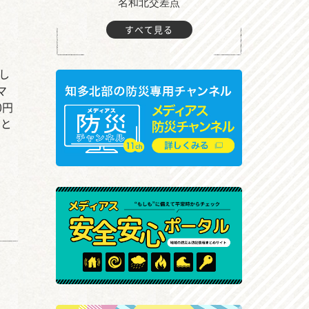
町付近
名和北交差点
すべて見る
し
マ
0円
ると