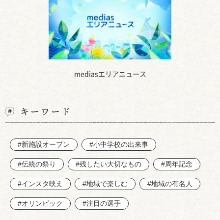
mediasエリアニュース
キーワード
#新施設オープン
#小中学校の出来事
#伝統の祭り
#残したい大切なもの
#周年記念
#インスタ映え
#地域で楽しむ
#地域の有名人
#オリンピック
#注目の選手