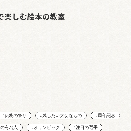
西知多産業道路 大田
で楽しむ絵本の教室
#伝統の祭り
#残したい大切なもの
#周年記念
域の有名人
#オリンピック
#注目の選手