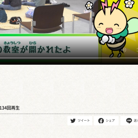
134回再生
ツイート
シェア
送