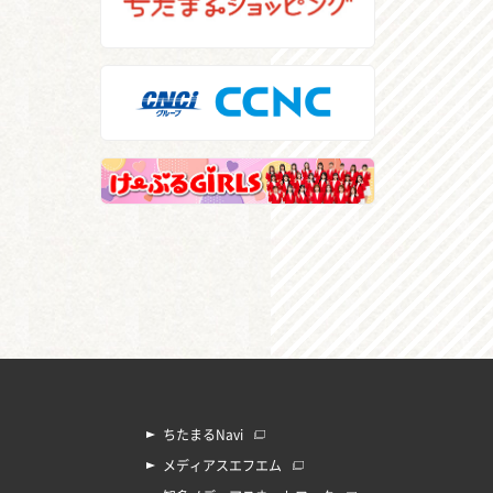
ちたまるNavi
メディアスエフエム