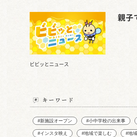
親子
ビビッとニュース
キーワード
#新施設オープン
#小中学校の出来事
#インスタ映え
#地域で楽しむ
#地