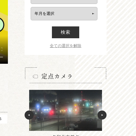
検索
全ての選択を解除
定点カメラ
る