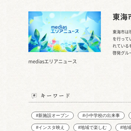
東海
東海市は
を行って
れている
啓発グルー
mediasエリアニュース
キーワード
#新施設オープン
#小中学校の出来事
#インスタ映え
#地域で楽しむ
#地