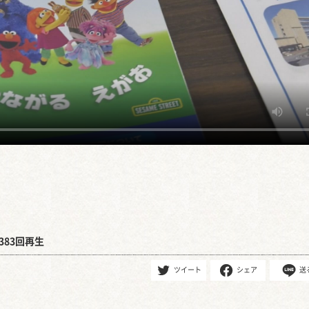
383回再生
ツイート
シェア
送