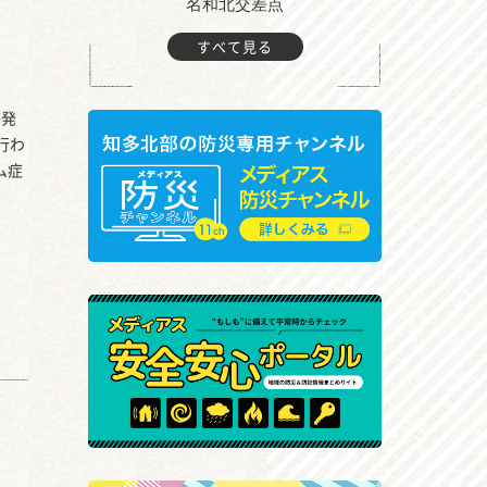
町付近
名和北交差点
すべて見る
啓発
行わ
ム症