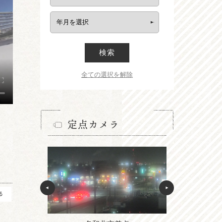
検索
全ての選択を解除
定点カメラ
る