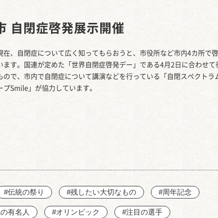
西知多産業道路 大田
市 自閉症啓発展示開催
現在、自閉症について広く知ってもらおうと、市役所など市内4カ所で
います。国連が定めた「世界自閉症啓発デー」である4月2日に合わせて
もので、市内で自閉症について講演などを行っている「自閉スペクトラ
プSmile」が協力しています。
#伝統の祭り
#残したい大切なもの
#周年記念
域の有名人
#オリンピック
#注目の選手