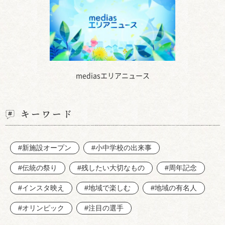
mediasエリアニュース
キーワード
#新施設オープン
#小中学校の出来事
#伝統の祭り
#残したい大切なもの
#周年記念
#インスタ映え
#地域で楽しむ
#地域の有名人
#オリンピック
#注目の選手