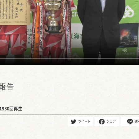
報告
1930回再生
ツイート
シェア
送