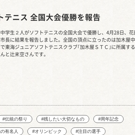
西知多産業道路 大田
トテニス 全国大会優勝を報告
中学生２人がソフトテニスの全国大会で優勝し、4月28日、花
海市長に結果を報告しました。全国の頂点に立ったのは加木屋
で東海ジュニアソフトテニスクラブ｢加木屋ＳＴＣ｣に所属す
さんと辻來空さんです。
#伝統の祭り
#残したい大切なもの
#周年記念
域の有名人
#オリンピック
#注目の選手