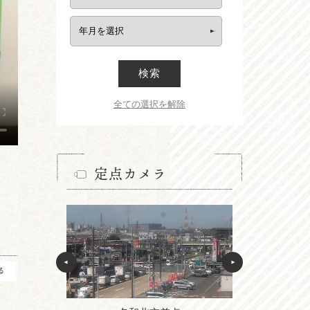
検索
全ての選択を解除
定点カメラ
る