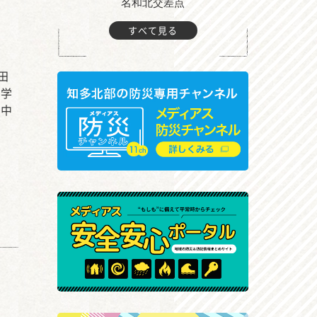
町付近
名和北交差点
すべて見る
田
中学
る中