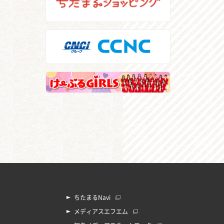
ちたまるNavi
メディアスエフエム