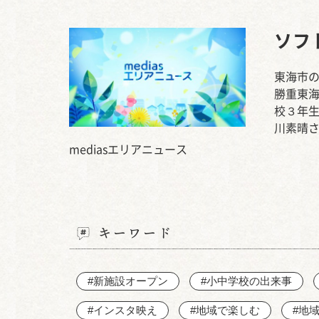
ソフ
東海市の
勝重東
校３年生
川素晴
mediasエリアニュース
キーワード
#新施設オープン
#小中学校の出来事
#インスタ映え
#地域で楽しむ
#地