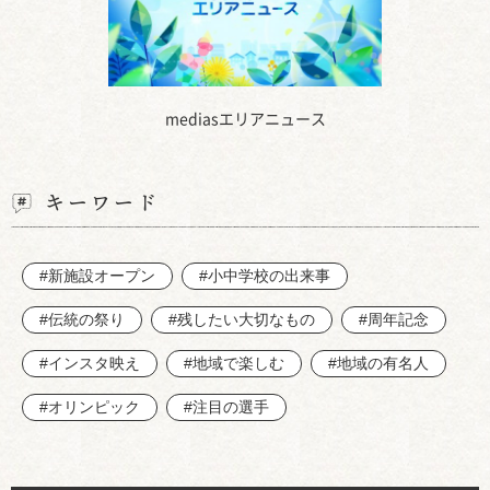
mediasエリアニュース
キーワード
#新施設オープン
#小中学校の出来事
#伝統の祭り
#残したい大切なもの
#周年記念
#インスタ映え
#地域で楽しむ
#地域の有名人
#オリンピック
#注目の選手