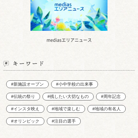
mediasエリアニュース
キーワード
#新施設オープン
#小中学校の出来事
#伝統の祭り
#残したい大切なもの
#周年記念
#インスタ映え
#地域で楽しむ
#地域の有名人
#オリンピック
#注目の選手