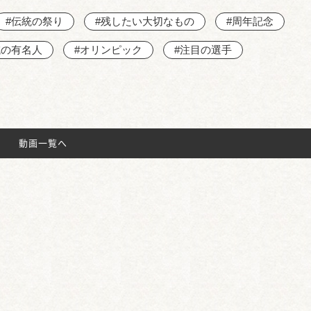
#伝統の祭り
#残したい大切なもの
#周年記念
域の有名人
#オリンピック
#注目の選手
動画一覧へ