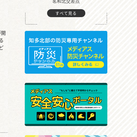
町付近
名和北交差点
すべて見る
が開
る
ど