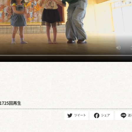
1725回再生
ツイート
シェア
送