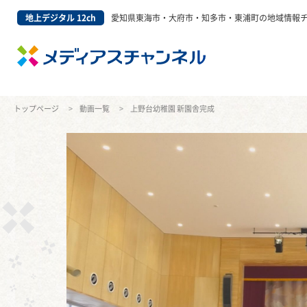
地上デジタル 12ch
愛知県東海市・大府市・知多市・東浦町の地域情報
トップページ
動画一覧
上野台幼稚園 新園舎完成