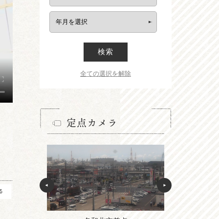
検索
全ての選択を解除
定点カメラ
る