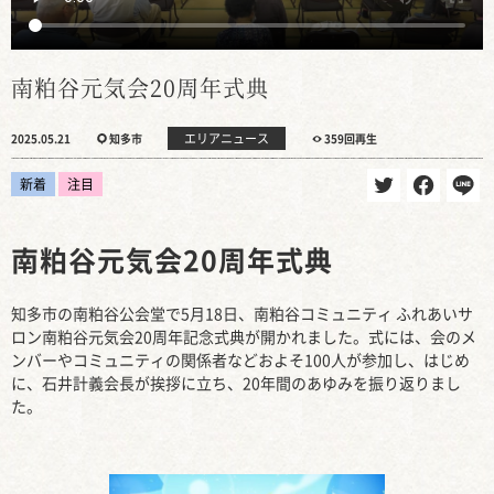
南粕谷元気会20周年式典
エリアニュース
2025.05.21
知多市
359回再生
新着
注目
南粕谷元気会20周年式典
知多市の南粕谷公会堂で5月18日、南粕谷コミュニティ ふれあいサ
ロン南粕谷元気会20周年記念式典が開かれました。式には、会のメ
ンバーやコミュニティの関係者などおよそ100人が参加し、はじめ
に、石井計義会長が挨拶に立ち、20年間のあゆみを振り返りまし
た。