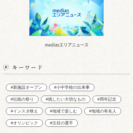
mediasエリアニュース
キーワード
#新施設オープン
#小中学校の出来事
#伝統の祭り
#残したい大切なもの
#周年記念
#インスタ映え
#地域で楽しむ
#地域の有名人
#オリンピック
#注目の選手