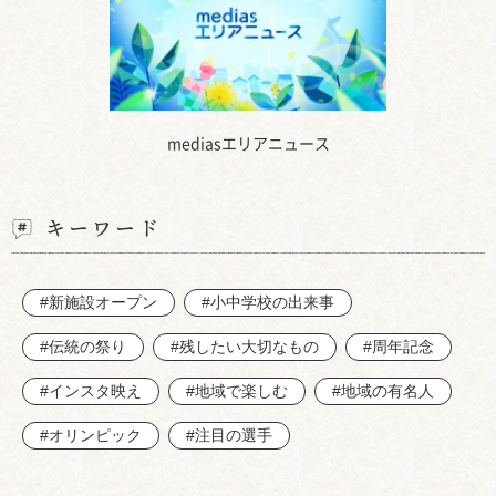
mediasエリアニュース
キーワード
#新施設オープン
#小中学校の出来事
#伝統の祭り
#残したい大切なもの
#周年記念
#インスタ映え
#地域で楽しむ
#地域の有名人
#オリンピック
#注目の選手