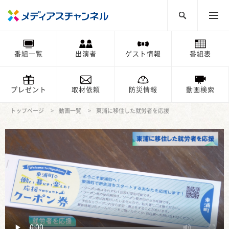
番組一覧
出演者
ゲスト情報
番組表
プレゼント
取材依頼
防災情報
動画検索
トップページ
動画一覧
東浦に移住した就労者を応援