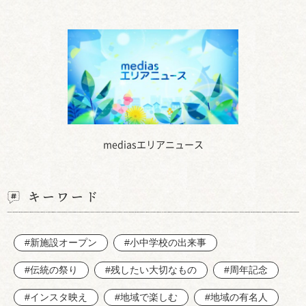
mediasエリアニュース
キーワード
#新施設オープン
#小中学校の出来事
#伝統の祭り
#残したい大切なもの
#周年記念
#インスタ映え
#地域で楽しむ
#地域の有名人