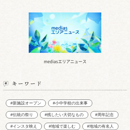
mediasエリアニュース
キーワード
#新施設オープン
#小中学校の出来事
#伝統の祭り
#残したい大切なもの
#周年記念
#インスタ映え
#地域で楽しむ
#地域の有名人