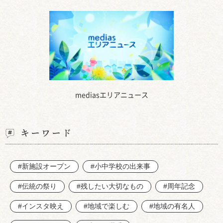
mediasエリアニュース
キーワード
#新施設オープン
#小中学校の出来事
#伝統の祭り
#残したい大切なもの
#周年記念
#インスタ映え
#地域で楽しむ
#地域の有名人