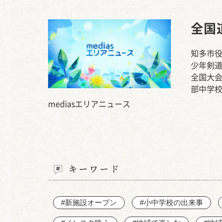
全国
知多市役
少年剣
全国大
部中学校
mediasエリアニュース
キーワード
#新施設オープン
#小中学校の出来事