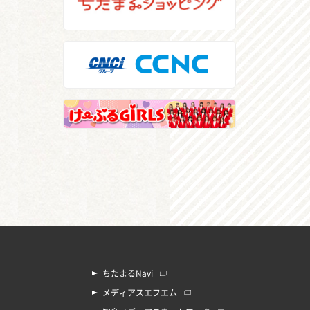
ちたまるNavi
メディアスエフエム