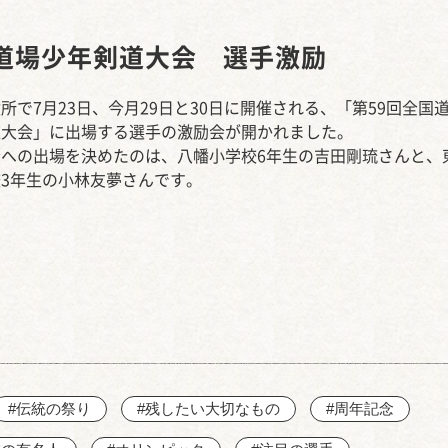
西知多産業道路 大田
道場少年剣道大会 選手激励
所で7月23日、今月29日と30日に開催される、「第59回全国
道大会」に出場する選手の激励会が開かれました。
会への出場を決めたのは、八幡小学校6年生の吉田剛琉さんと、
3年生の小林友夢さんです。
#伝統の祭り
#残したい大切なもの
#周年記念