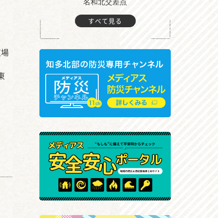
町付近
名和北交差点
すべて見る
道場
東