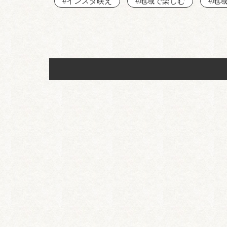
#インスタ映え
#地域で楽しむ
#地