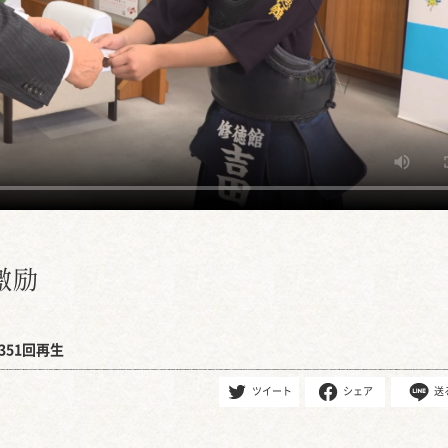
激励
351回再生
ツイート
シェア
送