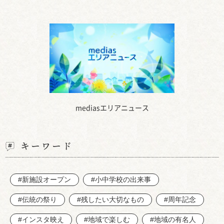
mediasエリアニュース
キーワード
#新施設オープン
#小中学校の出来事
#伝統の祭り
#残したい大切なもの
#周年記念
#インスタ映え
#地域で楽しむ
#地域の有名人