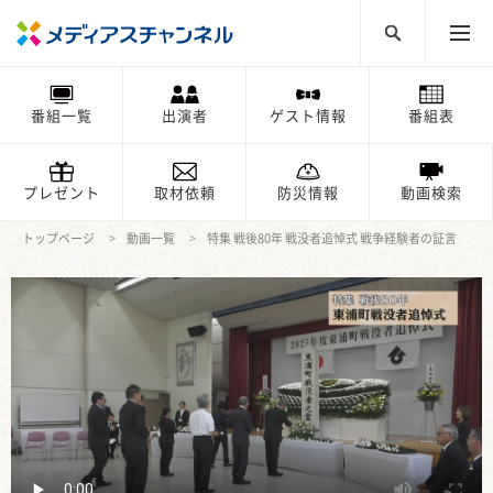
番組一覧
出演者
ゲスト情報
番組表
プレゼント
取材依頼
防災情報
動画検索
トップページ
動画一覧
特集 戦後80年 戦没者追悼式 戦争経験者の証言